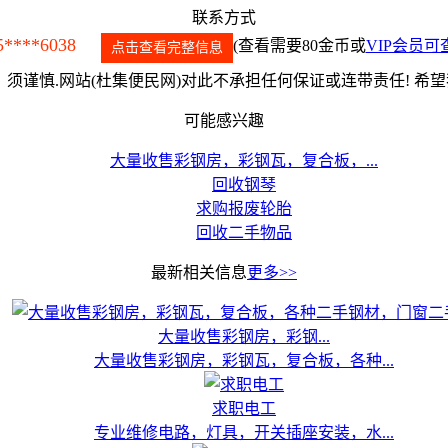
联系方式
5****6038
(查看需要80金币或
VIP会员可
点击查看完整信息
须谨慎.网站(杜集便民网)对此不承担任何保证或连带责任! 希
可能感兴趣
大量收售彩钢房，彩钢瓦，复合板，...
回收钢琴
求购报废轮胎
回收二手物品
最新相关信息
更多>>
大量收售彩钢房，彩钢...
大量收售彩钢房，彩钢瓦，复合板，各种...
求职电工
专业维修电路，灯具，开关插座安装，水...